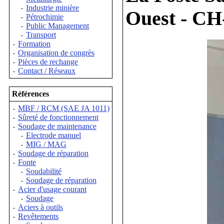
Industrie minière
-
Ouest - CH
Pétrochimie
-
Public Management
-
Transport
-
Formation
-
Organisation de congrès
-
Pièces de rechange
-
Contact / Réseaux
-
Références
MBF / RCM (SAE JA 1011)
-
Sûreté de fonctionnement
-
Soudage de maintenance
-
Electrode manuel
-
MIG / MAG
-
Soudage de réparation
-
Fonte
-
Soudabilité
-
Soudage de réparation
-
Acier d'usage courant
-
Soudage
-
Aciers à outils
-
Revêtements
-