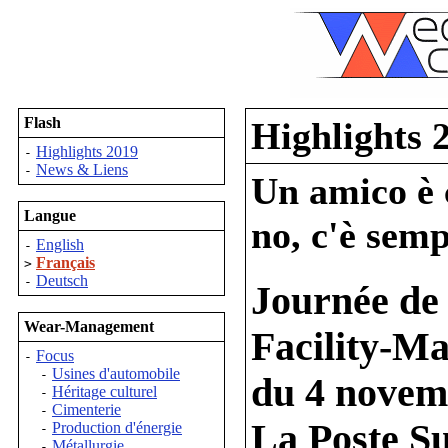
Flash
Highlights 
Highlights 2019
-
News & Liens
-
Un amico è c
Langue
no, c'è semp
English
-
Français
>
Deutsch
-
Journée de
Wear-Management
Facility-M
Focus
-
Usines d'automobile
-
du 4 novem
Héritage culturel
-
Cimenterie
-
La Poste Su
Production d'énergie
-
Métallurgie
-