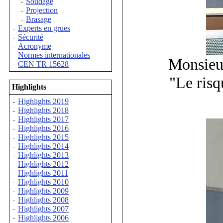
Soudage
-
Projection
-
Brasage
-
Experts en grues
-
Sécurité
-
Acronyme
-
Normes internationales
-
Monsieu
CEN TR 15628
-
"Le risq
Highlights
Highlights 2019
-
Highlights 2018
-
Highlights 2017
-
Highlights 2016
-
Highlights 2015
-
Highlights 2014
-
Highlights 2013
-
Highlights 2012
-
Highlights 2011
-
Highlights 2010
-
Highlights 2009
-
Highlights 2008
-
Highlights 2007
-
Highlights 2006
-