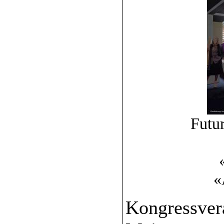
Futu
«
Kongressvera