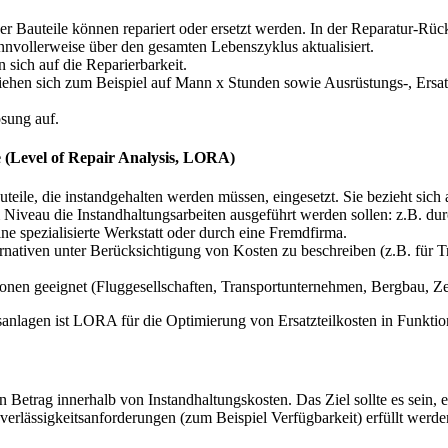
der Bauteile können repariert oder ersetzt werden. In der Reparatur-
nnvollerweise über den gesamten Lebenszyklus aktualisiert.
 sich auf die Reparierbarkeit.
iehen sich zum Beispiel auf Mann x Stunden sowie Ausrüstungs-, Ersatz
ösung auf.
 (Level of Repair Analysis, LORA)
ile, die instandgehalten werden müssen, eingesetzt. Sie bezieht sich 
Niveau die Instandhaltungsarbeiten ausgeführt werden sollen: z.B. durc
ne spezialisierte Werkstatt oder durch eine Fremdfirma.
ternativen unter Berücksichtigung von Kosten zu beschreiben (z.B. für
onen geeignet (Fluggesellschaften, Transportunternehmen, Bergbau, Ze
sanlagen ist LORA für die Optimierung von Ersatzteilkosten in Funkti
en Betrag innerhalb von Instandhaltungskosten. Das Ziel sollte es sein, e
erlässigkeitsanforderungen (zum Beispiel Verfügbarkeit) erfüllt werde