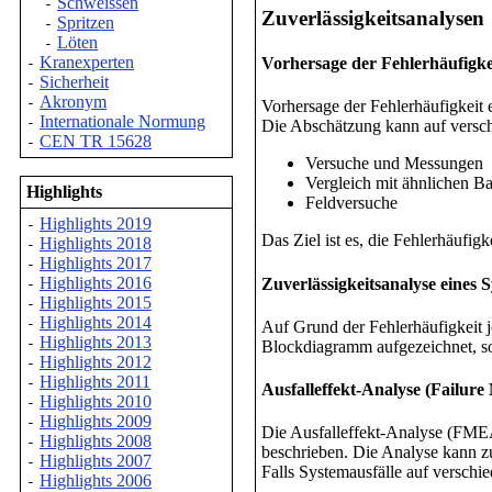
Schweissen
-
Zuverlässigkeitsanalysen
Spritzen
-
Löten
-
Kranexperten
Vorhersage der Fehlerhäufigke
-
Sicherheit
-
Akronym
-
Vorhersage der Fehlerhäufigkeit e
Internationale Normung
-
Die Abschätzung kann auf versc
CEN TR 15628
-
Versuche und Messungen
Vergleich mit ähnlichen Ba
Highlights
Feldversuche
Highlights 2019
-
Das Ziel ist es, die Fehlerhäufig
Highlights 2018
-
Highlights 2017
-
Highlights 2016
Zuverlässigkeitsanalyse eines 
-
Highlights 2015
-
Highlights 2014
-
Auf Grund der Fehlerhäufigkeit j
Highlights 2013
-
Blockdiagramm aufgezeichnet, so d
Highlights 2012
-
Highlights 2011
-
Ausfalleffekt-Analyse (Failur
Highlights 2010
-
Highlights 2009
-
Die Ausfalleffekt-Analyse (FMEA
Highlights 2008
-
beschrieben. Die Analyse kann zu 
Highlights 2007
-
Falls Systemausfälle auf versch
Highlights 2006
-