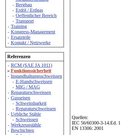
Bergbau
-
Erdöl / Erdgas
-
Oeffentlicher Bereich
-
Transport
-
Training
-
Kongress-Management
-
Ersatzteile
-
Kontakt / Netzwerke
-
Referenzen
RCM (SAE JA 1011)
-
Funktionssicherheit
>
Instandhaltungsschweissen
-
E-Handschweissen
-
MIG / MAG
-
Reparaturschweissen
-
Gusseisen
-
Schweissbarkeit
-
Reparaturschweissen
-
Uebliche Stähle
-
Quellen:
Schweissen
-
IEC 56/60300-3-14.Ed. 1
Werkzeugstähle
-
EN 13306: 2001
Beschichten
-