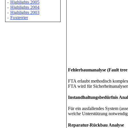
Highlights 2005
-
Highlights 2004
-
Highlights 2003
-
Foxterrier
-
Fehlerbaumanalyse (Fault tree
FTA erlaubt methodisch komplexe
FTA wird für Sicherheitsanalys
Instandhaltungsbedürfnis Ana
Für ein ausfallendes System (ass
welche Unterstützung notwendig 
Reparatur-Rückbau Analyse