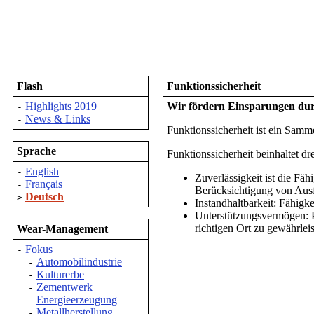
Flash
Funktionssicherheit
Highlights 2019
Wir fördern Einsparungen durc
-
News & Links
-
Funktionssicherheit ist ein Samm
Sprache
Funktionssicherheit beinhaltet dr
English
-
Zuverlässigkeit ist die Fäh
Français
-
Berücksichtigung von Ausfä
Deutsch
>
Instandhaltbarkeit: Fähigke
Unterstützungsvermögen: Po
richtigen Ort zu gewährlei
Wear-Management
Fokus
-
Automobilindustrie
-
Kulturerbe
-
Zementwerk
-
Energieerzeugung
-
Metallherstellung
-